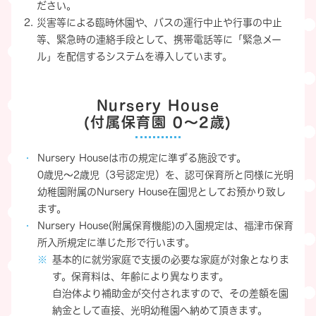
ださい。
災害等による臨時休園や、バスの運行中止や行事の中止
等、緊急時の連絡手段として、携帯電話等に「緊急メー
ル」を配信するシステムを導入しています。
Nursery House
(付属保育園 0〜2歳)
Nursery Houseは市の規定に準ずる施設です。
0歳児～2歳児（3号認定児）を、認可保育所と同様に光明
幼稚園附属のNursery House在園児としてお預かり致し
ます。
Nursery House(附属保育機能)の入園規定は、福津市保育
所入所規定に準じた形で行います。
基本的に就労家庭で支援の必要な家庭が対象となりま
す。保育料は、年齢により異なります。
自治体より補助金が交付されますので、その差額を園
納金として直接、光明幼稚園へ納めて頂きます。